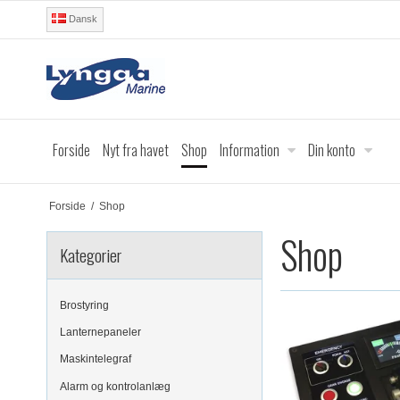
Dansk
Forside
Nyt fra havet
Shop
Information
Din konto
Forside
/
Shop
Shop
Kategorier
Brostyring
Lanternepaneler
Maskintelegraf
Alarm og kontrolanlæg