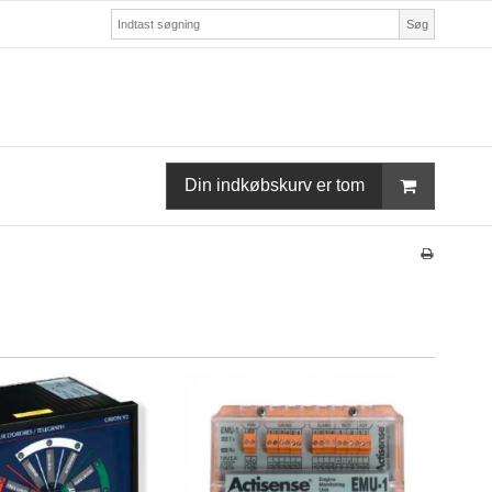
Søg
Din indkøbskurv er tom