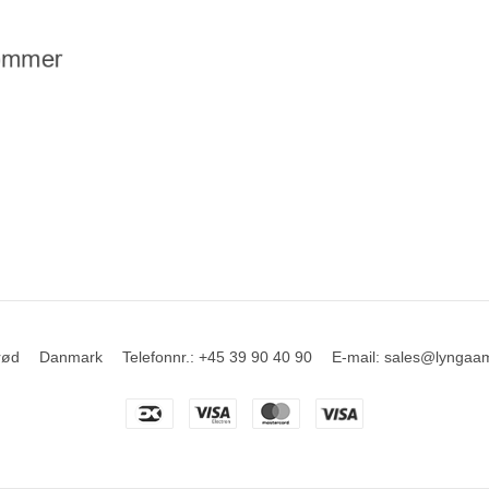
rød
Danmark
Telefonnr.
:
+45 39 90 40 90
E-mail
:
sales@lyngaa