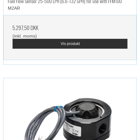
Fuel Flow Sensor 25-500 LPH (6.6-132 GPH) for use with FFM100
M2AR
5.297,50 DKK
(inkl. moms)
Vis produkt