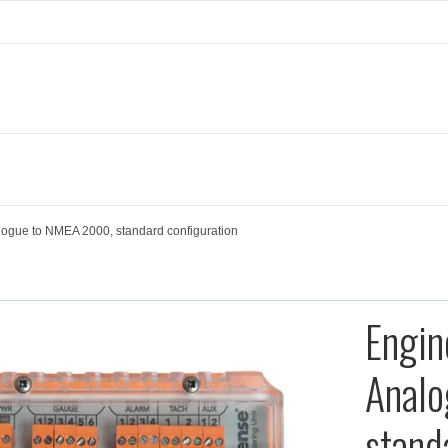
logue to NMEA 2000, standard configuration
Engin
Anal
stand