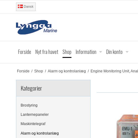
Dansk
Forside
Nyt fra havet
Shop
Information
Din konto
Forside
/
Shop
/
Alarm og kontrolanlæg
/
Engine Monitoring Unit, Ana
Kategorier
Brostyring
Lanternepaneler
Maskintelegraf
Alarm og kontrolanlæg