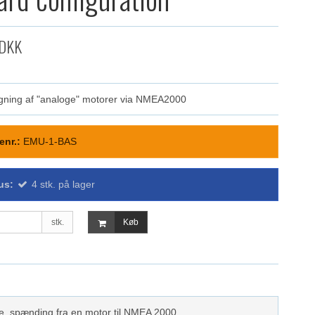
 DKK
gning af "analoge" motorer via NMEA2000
enr.:
EMU-1-BAS
us:
4
stk.
på lager
stk.
Køb
e, spænding fra en motor til NMEA 2000.