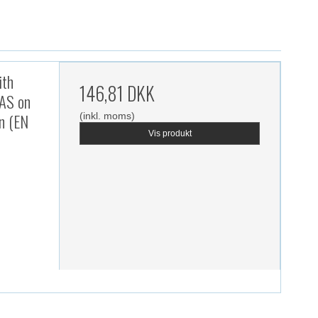
ith
146,81 DKK
AS on
on (EN
(inkl. moms)
Vis produkt