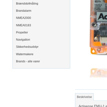
Brændstofmåling
Brandalarm
NMEA2000
NMEA0183
Propeller
Navigation
Sikkerhedsudstyr
Watermakere
Brands - alle varer
Beskrivelse
Actisense EMU-1 e