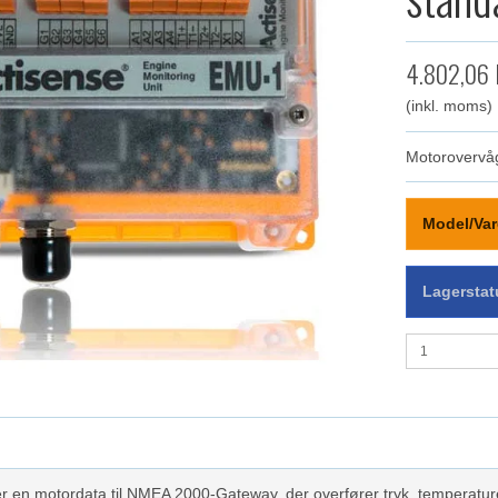
4.802,06
(inkl. moms)
Motorovervå
Model/Var
Lagerstat
r en motordata til NMEA 2000-Gateway, der overfører tryk, temperatur