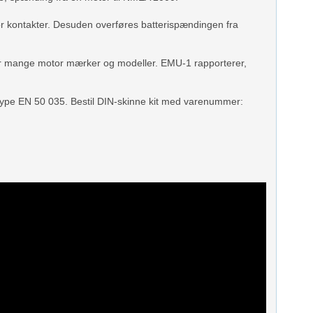
or kontakter. Desuden overføres batterispændingen fra
g for mange motor mærker og modeller. EMU-1 rapporterer,
, type EN 50 035. Bestil DIN-skinne kit med varenummer: