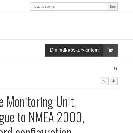
Søg
Din indkøbskurv er tom
e Monitoring Unit,
ogue to NMEA 2000,
ard configuration