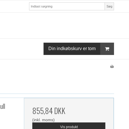
Søg
Din indkøbskurv er tom
ull
855,84 DKK
(inkl. moms)
Vis produkt