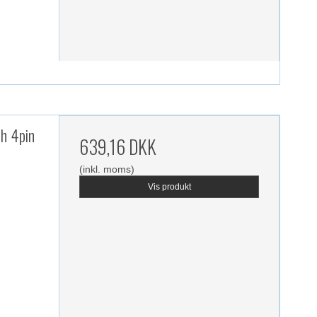
h 4pin
639,16 DKK
(inkl. moms)
Vis produkt