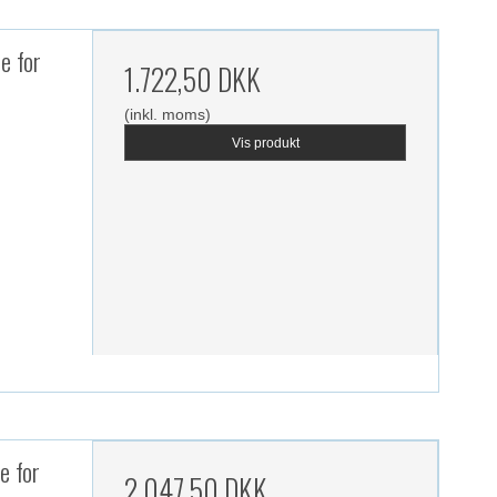
e for
1.722,50 DKK
(inkl. moms)
Vis produkt
e for
2.047,50 DKK