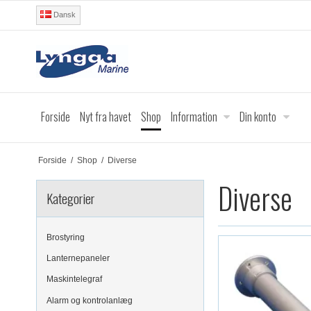
Dansk
Forside
Nyt fra havet
Shop
Information
Din konto
Forside
/
Shop
/
Diverse
Diverse
Kategorier
Brostyring
Lanternepaneler
Maskintelegraf
Alarm og kontrolanlæg