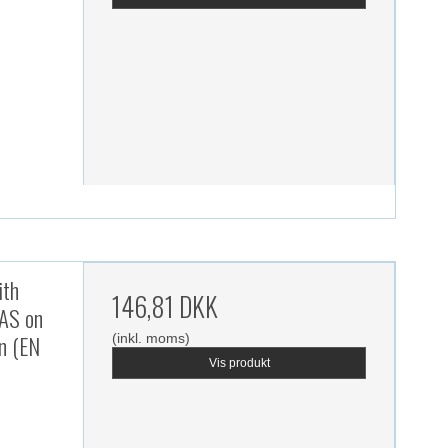
ith
146,81 DKK
AS on
on (EN
(inkl. moms)
Vis produkt