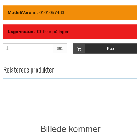
Model/Varenr.:
0101057483
Lagerstatus:
Ikke på lager
stk.
Køb
Relaterede produkter