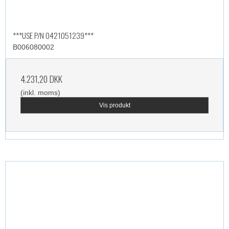
***USE P/N 0421051239***
B006080002
4.231,20 DKK
(inkl. moms)
Vis produkt