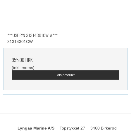
***USE P/N 31314301CW-A***
31314301CW
955,00 DKK
(inkl. moms)
Vis produkt
Lyngaa Marine A/S
Topstykket 27
3460 Birkerød