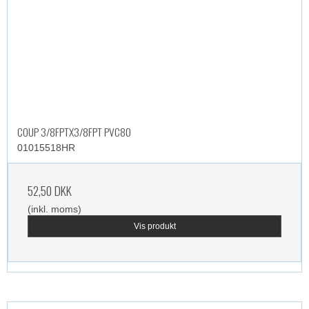
COUP 3/8FPTX3/8FPT PVC80
01015518HR
52,50 DKK
(inkl. moms)
Vis produkt