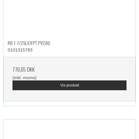
RB 1-1/2SLX1FPT PVC80
0101315783
776,65 DKK
(inkl. moms)
Vis produkt