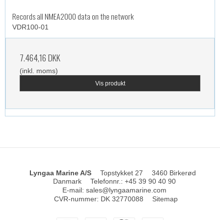
Records all NMEA2000 data on the network
VDR100-01
7.464,16 DKK
(inkl. moms)
Vis produkt
Lyngaa Marine A/S
Topstykket 27
3460 Birkerød
Danmark
Telefonnr.
:
+45 39 90 40 90
E-mail
:
sales@lyngaamarine.com
CVR-nummer
:
DK 32770088
Sitemap