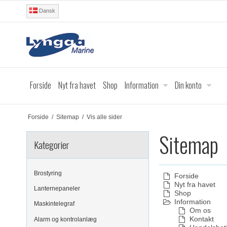
Dansk
Forside
Nyt fra havet
Shop
Information
Din konto
Forside
/
Sitemap
/
Vis alle sider
Sitemap
Kategorier
Brostyring
Forside
Nyt fra havet
Lanternepaneler
Shop
Information
Maskintelegraf
Om os
Kontakt
Alarm og kontrolanlæg