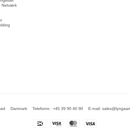
ingelser
 Netværk
er
elding
rød
Danmark
Telefonnr.
:
+45 39 90 40 90
E-mail
:
sales@lyngaa