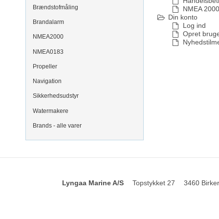
Handelsbet
Brændstofmåling
NMEA 2000
Din konto
Brandalarm
Log ind
Opret brug
NMEA2000
Nyhedstilm
NMEA0183
Propeller
Navigation
Sikkerhedsudstyr
Watermakere
Brands - alle varer
Lyngaa Marine A/S
Topstykket 27
3460 Birke